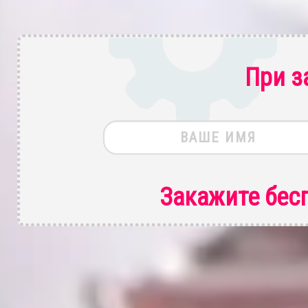
При з
Закажите бес