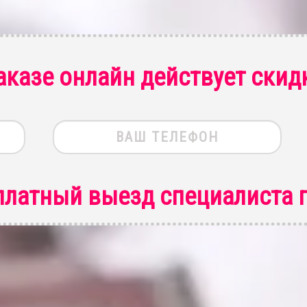
аказе онлайн действует скид
платный выезд специалиста
п