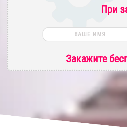
При з
Закажите бес