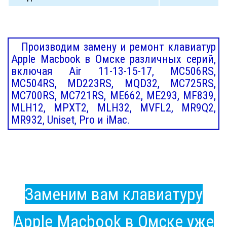
Производим замену и ремонт клавиатур
Apple Macbook в Омске различных серий,
включая Air 11-13-15-17, MC506RS,
MC504RS, MD223RS, MQD32, MC725RS,
MC700RS, MC721RS, ME662, ME293, MF839,
MLH12, MPXT2, MLH32, MVFL2, MR9Q2,
MR932, Uniset, Pro и iMac.
Заменим вам клавиатуру
Apple Macbook в Омске уже