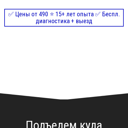
✅ Цены от 490 ⭐ 15+ лет опыта ✅ Беспл.
диагностика + выезд
Подъедем куда