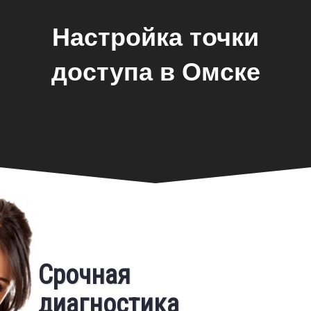
Настройка точки
доступа в Омске
Фирменная гарантия
Срочная
Бесплатный выезд
диагностика
Предоставляем фирменную